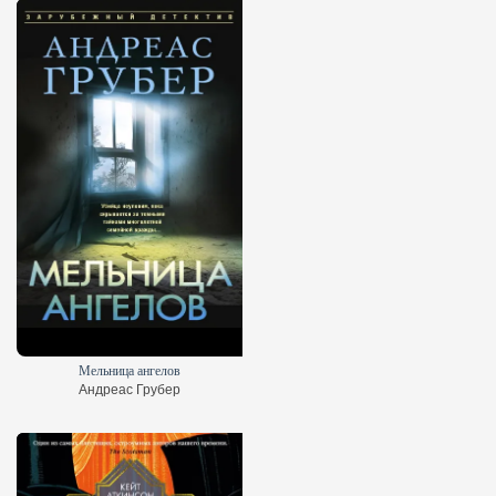
Мельница ангелов
Андреас Грубер