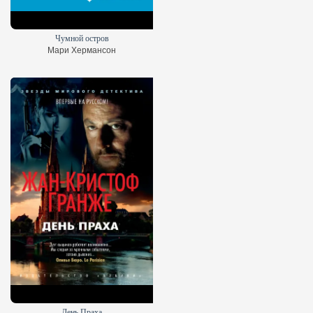
Чумной остров
Мари Хермансон
День Праха