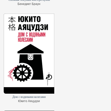
Бенедикт Браун
Дом с водяными колесами
Юкито Аяцудзи