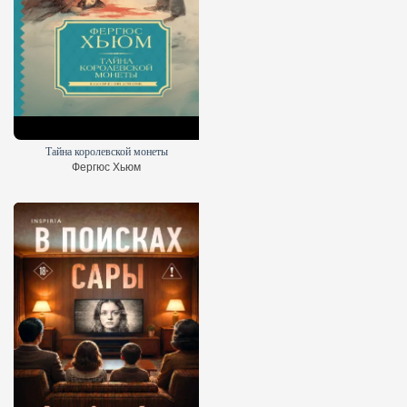
Тайна королевской монеты
Фергюс Хьюм