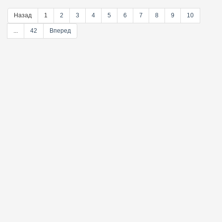
Назад
1
2
3
4
5
6
7
8
9
10
...
42
Вперед
@ebooklookread
Telegram-канал