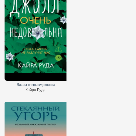
Джилл очень недовольна
Кайра Руда