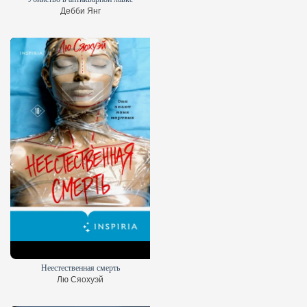
Дебби Янг
Неестественная смерть
Лю Сяохуэй