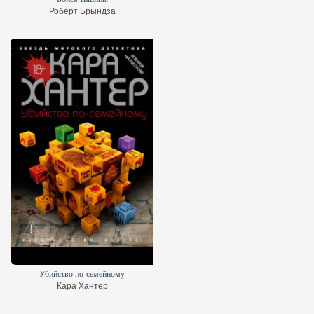
Роберт Брындза
Убийство по-семейному
Кара Хантер