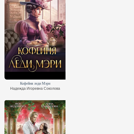
Кофейня леди Мэри
Надежда Игоревна Соколова