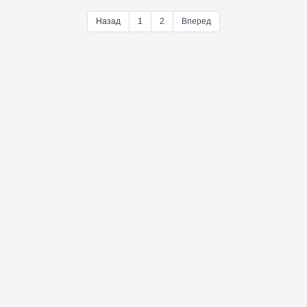
Назад
1
2
Вперед
@ebooklookread
Telegram-канал
LookRead © 2021-2026 | Библиотека электронных книг
О сайте
|
Политика конфиденциальности
|
Контакты