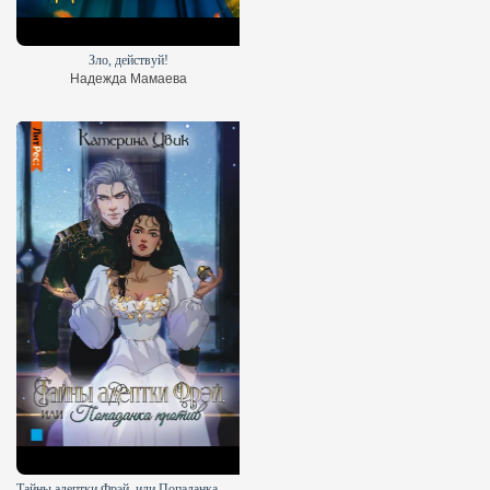
Зло, действуй!
Надежда Мамаева
Тайны адептки Фрэй, или Попаданка против