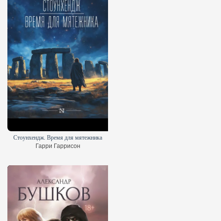
Стоунхендж. Время для мятежника
Гарри Гаррисон