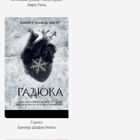
Эмре Гюль
Гадюка
Биннур Шафак Нигиз