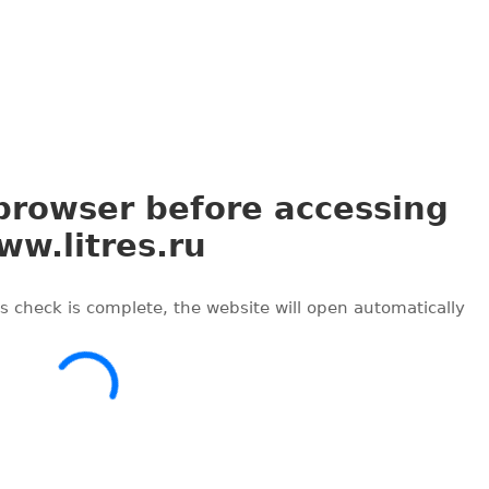
Маяк на краю времени
Тирания бабочки
Наташа Пулли
Франк Шетцинг