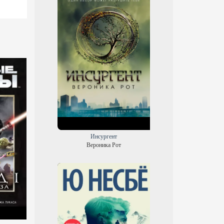
Инсургент
Вероника Рот