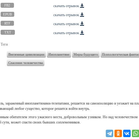
FB2
скачать отрывок
EPUB
скачать отрывок
RTF
скачать отрывок
TXT
скачать отрывок
Теги
Внеземные цивилизации
Инопланетяне
Миры будущего
Психологическая фанта
Спасение человечества
ль, зараженный инопланетянами-телепатами, решается на самоизоляцию и уезжает на пл
бивающий любое существо, которое решится войти внутрь.
енным обитателем этого ужасного места, добровольным узником. Но над человечеством
ой сути, может спасти своих бывших соплеменников.