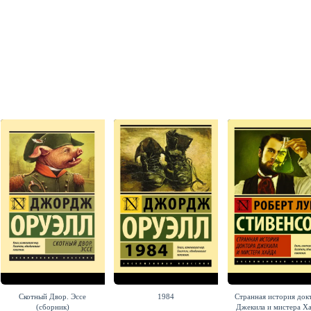
Скотный Двор. Эссе
1984
Странная история док
(сборник)
Джекила и мистера Х