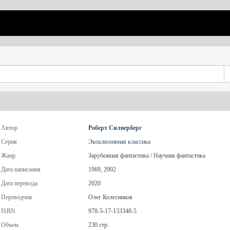
Автор
Роберт Силверберг
Серия
Эксклюзивная классика
Жанр
Зарубежная фантастика
/
Научная фантастика
Дата написания
1969, 2002
Дата перевода
2020
Переводчик
Олег Колесников
ISBN
978-5-17-133348-5
Объем
230 стр.