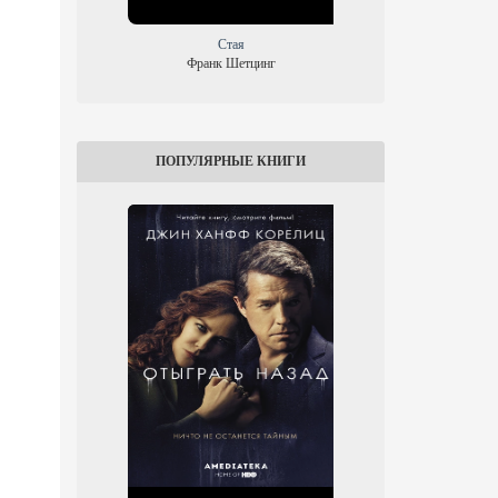
Стая
Маяк 
Франк Шетцинг
Н
ПОПУЛЯРНЫЕ КНИГИ