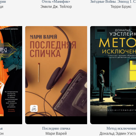
ерии
Отель «Манифик»
ци
Эмили Дж. Тейлор
Терри Брукс
ья
Последняя спичка
Метод исключения
он
Мари Варей
Дональд Эдвин Уэст