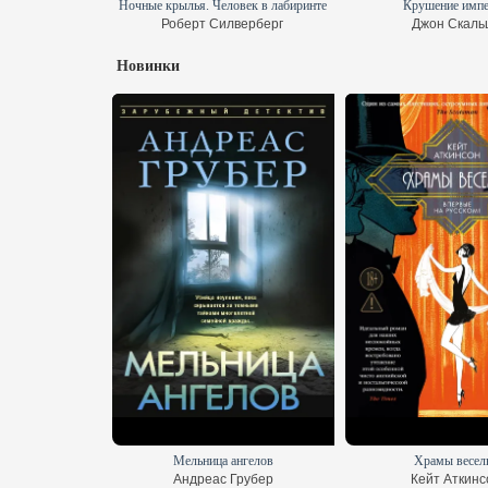
дьбы
Ночные крылья. Человек в лабиринте
Крушение имп
Майер
Роберт Силверберг
Джон Скаль
Новинки
раха
Мельница ангелов
Храмы весел
ф Гранже
Андреас Грубер
Кейт Аткинс