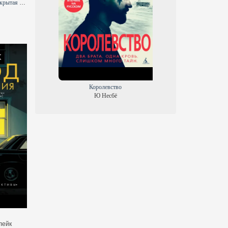
Звёздные Войны. Эпизод 1. Скрытая угроза
Бегущий по Лабиринту
Видящая звезды
Джеймс Дэшнер
Брендон Сандерсон
Королевство
Ю Несбё
Полночь в Морском городе
Холод
лейк
Крис Маккини
Элизабет Бэр