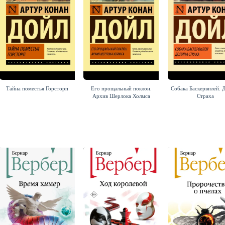
Тайна поместья Горсторп
Его прощальный поклон.
Собака Баскервилей. 
Архив Шерлока Холмса
Страха