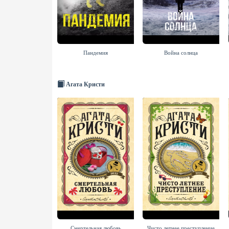
Пандемия
Война солнца
Агата Кристи
Смертельная любовь
Чисто летнее преступление