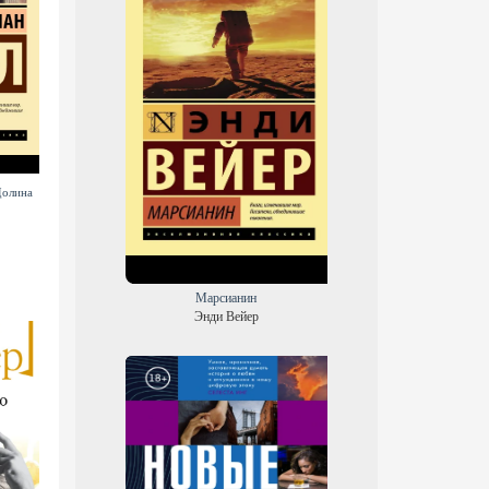
Долина
Этюд в багровых тонах.
Приключения Шерлока
Знак четырех. Записки о
Холмса. Возвращение
Шерлоке Холмсе
Шерлока Холмса
Марсианин
Энди Вейер