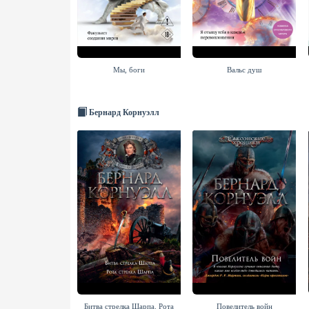
Мы, боги
Вальс душ
Бернард Корнуэлл
Битва стрелка Шарпа. Рота
Повелитель войн