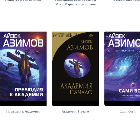
Мисс Марпл в одном томе
Тирания бабочки
Маяк на краю времен
Франк Шетцинг
Наташа Пулли
Прелюдия к Академии
Академия. Начало
Сами боги