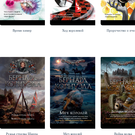
Время химер
Ход королевой
Пророчество о пче
Ружья стрелка Шарпа.
Меч королей
Война волка