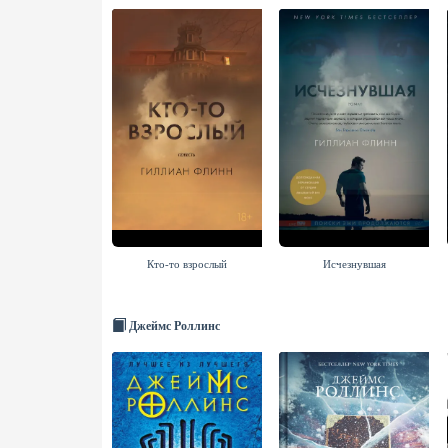
Кто-то взрослый
Исчезнувшая
Джеймс Роллинс