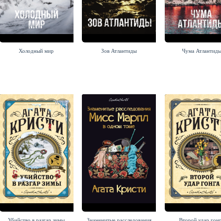
Холодный мир
Зов Атлантиды
Чума Атлантид
Убийство в разгар зимы
Знаменитые расследования
Второй удар гон