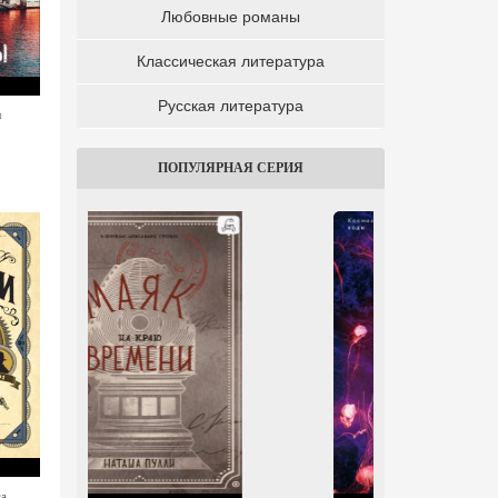
Любовные романы
Классическая литература
Русская литература
ы
Ген Атлантиды
ПОПУЛЯРНАЯ СЕРИЯ
га
Черный кофе
Дело смотрительницы
Спя