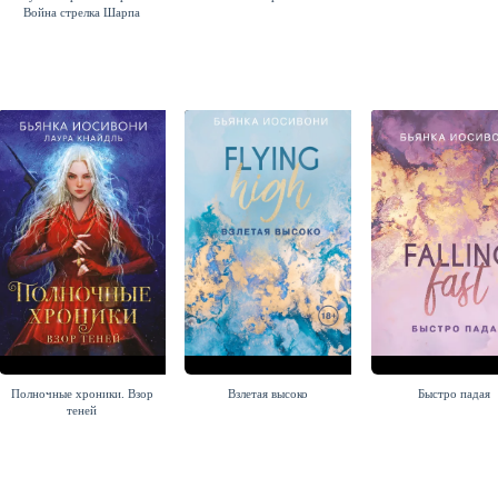
Война стрелка Шарпа
Полночные хроники. Взор
Взлетая высоко
Быстро падая
теней