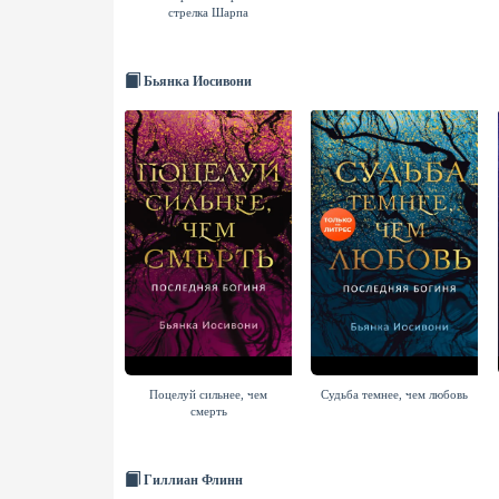
стрелка Шарпа
Бьянка Иосивони
Поцелуй сильнее, чем
Судьба темнее, чем любовь
смерть
Гиллиан Флинн