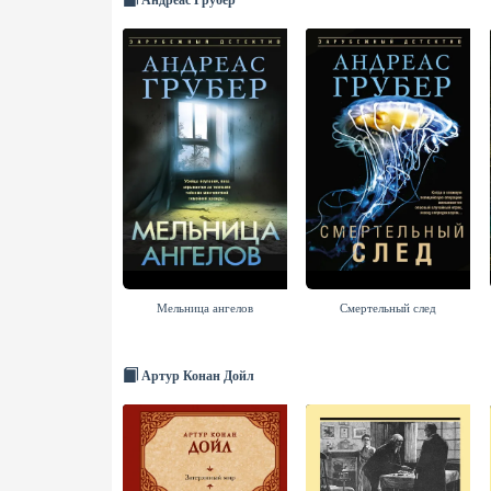
Андреас Грубер
Мельница ангелов
Смертельный след
Артур Конан Дойл