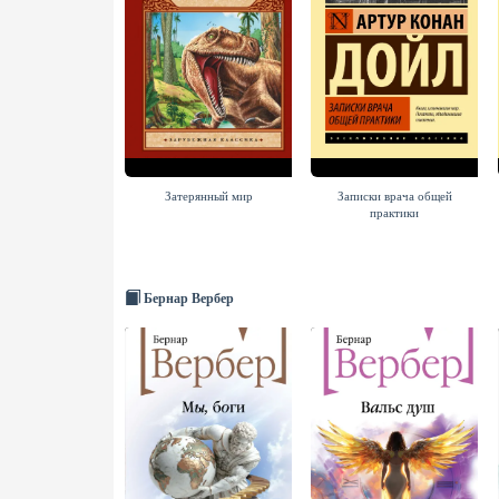
Затерянный мир
Записки врача общей
практики
Бернар Вербер