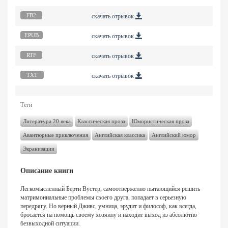
FB2
скачать отрывок
Тирания бабочки
Стая
Франк Шетцинг
Франк Шетцинг
EPUB
скачать отрывок
RTF
скачать отрывок
TXT
скачать отрывок
Теги
Литература 20 века
Классическая проза
Юмористическая проза
Авантюрные приключения
Английская классика
Английский юмор
Экранизации
Описание книги
Легкомысленный Берти Вустер, самоотверженно пытающийся решить
матримониальные проблемы своего друга, попадает в серьезную
передрягу. Но верный Дживс, умница, эрудит и философ, как всегда,
бросается на помощь своему хозяину и находит выход из абсолютно
безвыходной ситуации.