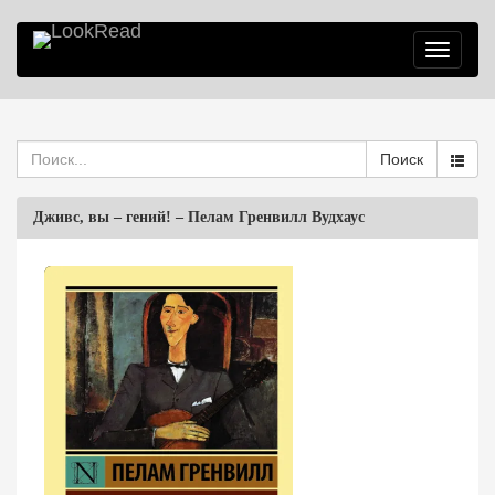
Toggle
navigatio
Поиск
Дживс, вы – гений!
–
Пелам Гренвилл Вудхаус