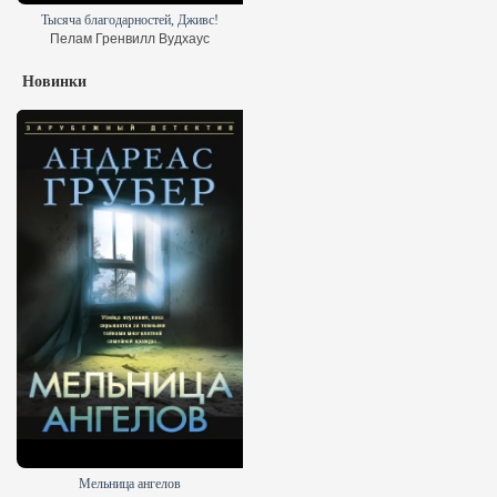
Тысяча благодарностей, Дживс!
Пелам Гренвилл Вудхаус
Новинки
Мельница ангелов