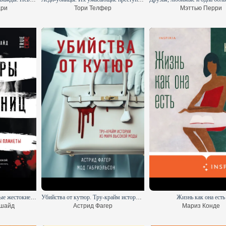
ари
Тори Телфер
Мэттью Перри
Монстры без границ. Самые жестокие убийцы планеты
Убийства от кутюр. Тру-крайм истории из мира высокой моды
Жизнь как она есть
ншайд
Астрид Фагер
Мариз Конде