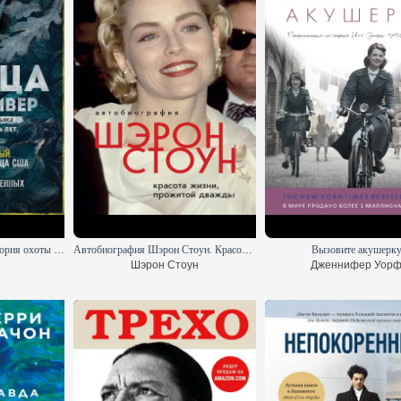
Убийца с Грин-Ривер. История охоты на маньяка длиной в двадцать лет
Автобиография Шэрон Стоун. Красота жизни, прожитой дважды
Вызовите акушерк
н
Шэрон Стоун
Дженнифер Уор