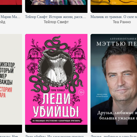
Маяк на краю времени
Тирания бабочки
Госпожа Смерть. История Марии Мандель, самой жестокой надзирательницы Аушвица
Тейлор Свифт: История жизни, рассказанная певицей
Наташа Пулли
Франк Шетцинг
ейд
Тейлор Свифт
Теа Ранно
Диктатор, который умер дважды: Невероятная история Антониу Салазара
Леди-убийцы. Их ужасающие преступления и шокирующие приговоры