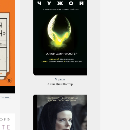
Чужой
Алан Дин Фостер
Добывая «Биркин». Как обвести вокруг пальца люксовый модный бренд и заработать на этом миллионы