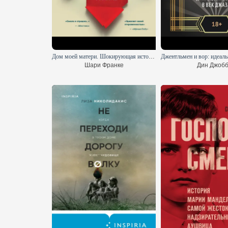
Дом моей матери. Шокирующая история идеальной семьи
Шари Франке
Дин Джоб