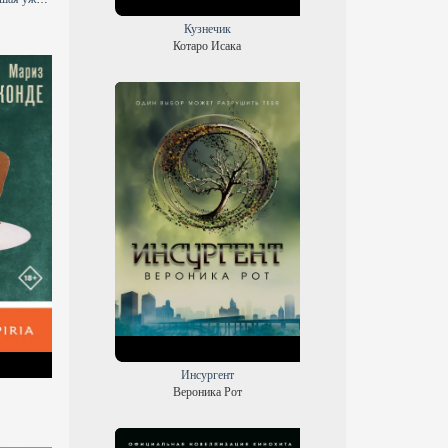
Кузнечик
Котаро Исака
Инсургент
Вероника Рот