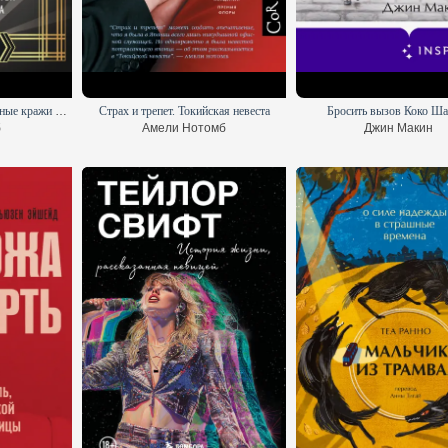
Джентльмен и вор: идеальные кражи драгоценностей в век джаза
Страх и трепет. Токийская невеста
Бросить вызов Коко Ша
б
Амели Нотомб
Джин Макин