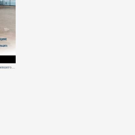
Непокоренный. От чудом уцелевшего в Освенциме до легенды Уолл-стрит: выдающаяся история Зигберта Вильцига