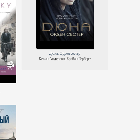
Дюна: Орден сестер
Кевин Андерсон, Брайан Герберт
у
ф