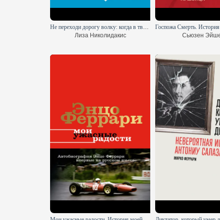
Стая
Не переходи дорогу волку: когда в твоем доме живет чудовище
Франк Шетцинг
Лиза Николидакис
Сьюзен Эйш
Мои ужасные радости. История моей жизни