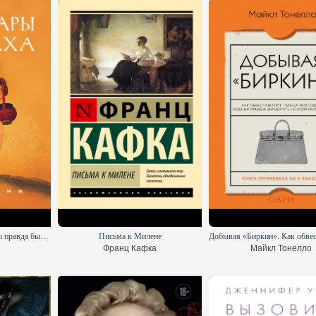
Мемуары монаха. Если бы правда была рассказана
Письма к Милене
Франц Кафка
Майкл Тонелло