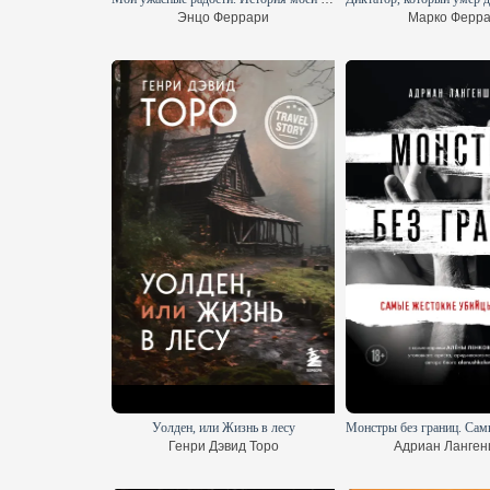
Энцо Феррари
Марко Ферр
Уолден, или Жизнь в лесу
Генри Дэвид Торо
Адриан Ланге