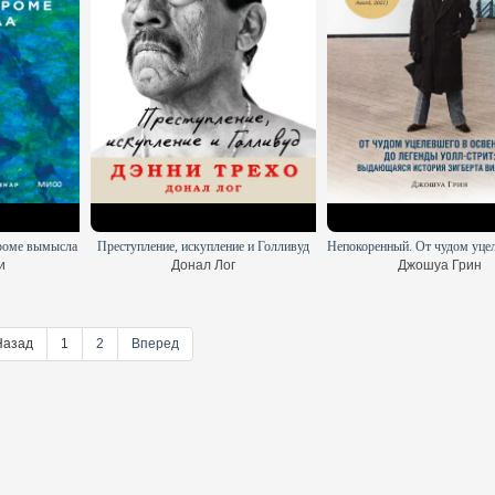
кроме вымысла
Преступление, искупление и Голливуд
и
Донал Лог
Джошуа Грин
Назад
1
2
Вперед