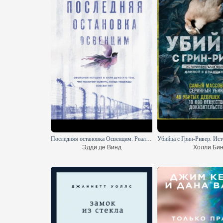
Последняя остановка Освенцим. Реальная история о силе духа и о том, что помогает выжить, когда надежды совсем нет
Эдди де Винд
Холли Би