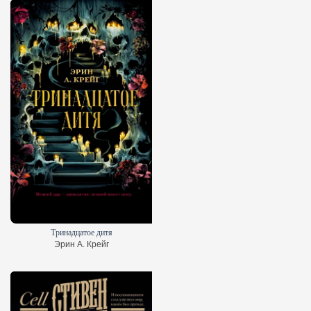
Тринадцатое дитя
Эрин А. Крейг