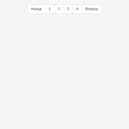
Назад
1
2
3
4
Вперед
@ebooklookread
Telegram-канал
LookRead © 2021-2026 | Библиотека электронных книг
О сайте
|
Политика конфиденциальности
|
Контакты