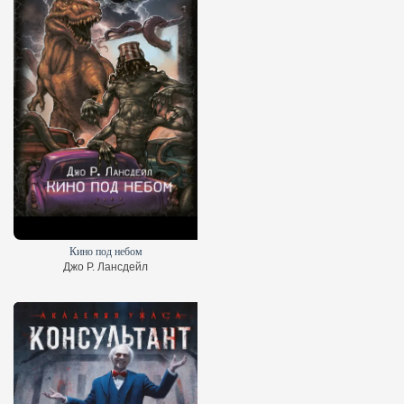
Кино под небом
Джо Р. Лансдейл