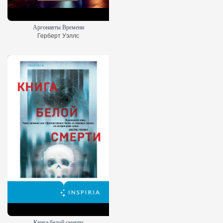
Аргонавты Времени
Герберт Уэллс
Книга белой смерти