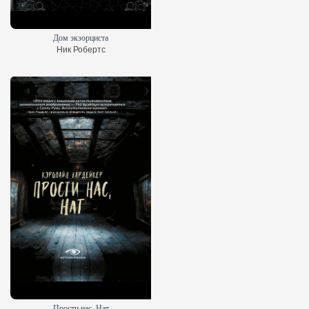
Дом экзорциста
Ник Робертс
Прости нас, Нат