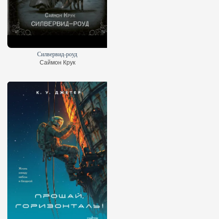
Силвервид-роуд
Саймон Крук