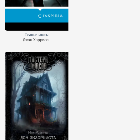
Темные завесы
Джон Харрисон