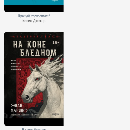
Маяк на краю времени
Стая
Прощай, горизонталь!
Наташа Пулли
Франк Шетцинг
Кевин Джетер
На коне бледном