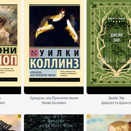
н
Армадэль, или Проклятие имени
Джейн Эйр
лоп
Уилки Коллинз
Шарлотта Бронт