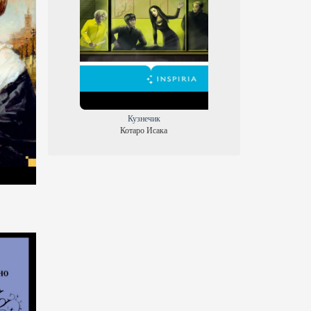
Кузнечик
Котаро Исака