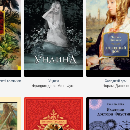
ской волчонок
Ундина
Холодный дом
Фридрих де ла Мотт Фуке
Чарльз Диккенс