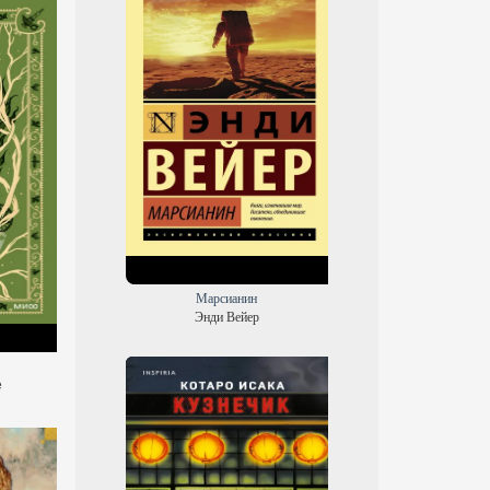
Марсианин
Энди Вейер
е