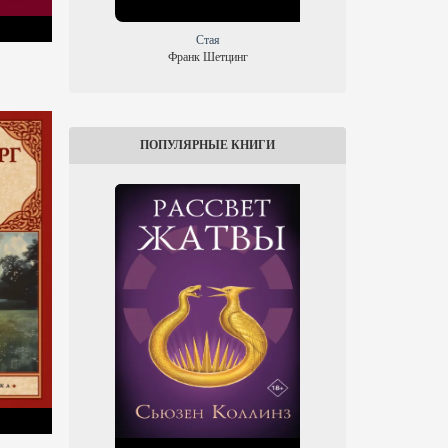
Стая
Ти
Франк Шетцинг
Фр
ПОПУЛЯРНЫЕ КНИГИ