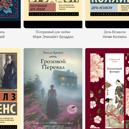
иль
Потерянный для любви
Дочь Иезавели
кий
Мэри Элизабет Брэддон
Уилки Коллинз