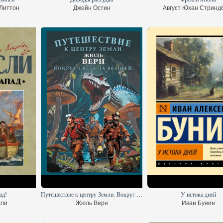
Литтон
Джейн Остин
Август Юхан Стринд
ад!
Путешествие к центру Земли. Вокруг света в восемьдесят дней
У истока дней
сли
Жюль Верн
Иван Бунин