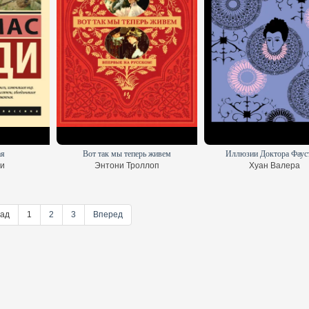
ая
Вот так мы теперь живем
Иллюзии Доктора Фаус
и
Энтони Троллоп
Хуан Валера
ад
1
2
3
Вперед