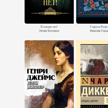
Я говорю нет!
Старуха Изерг
Уилки Коллинз
Максим Горь