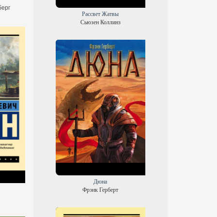
берг
Рассвет Жатвы
Сьюзен Коллинз
Дюна
Фрэнк Герберт