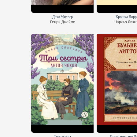
Дэзи Миллер
Крошка Дорр
Генри Джеймс
Чарльз Дикк
Три сестры
Последние дни П