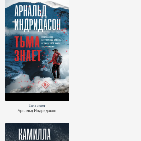
Тьма знает
Арнальд Индридасон