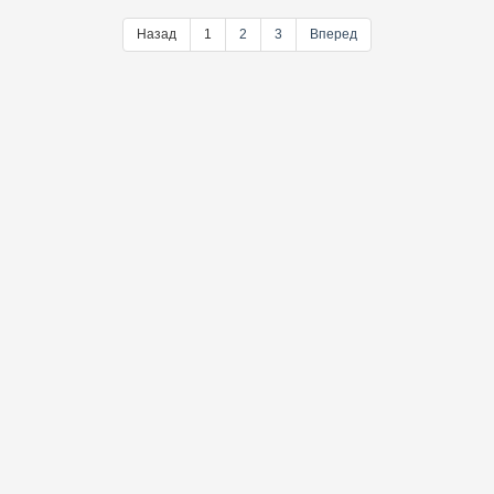
Назад
1
2
3
Вперед
@ebooklookread
Telegram-канал
LookRead © 2021-2026 | Библиотека электронных книг
О сайте
|
Политика конфиденциальности
|
Контакты