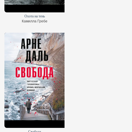
Охота на тень
Камилла Гребе
Свобода