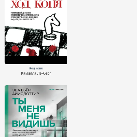
Ход коня
Камилла Лэкберг