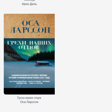
Арне Даль
Грехи наших отцов
Оса Ларссон