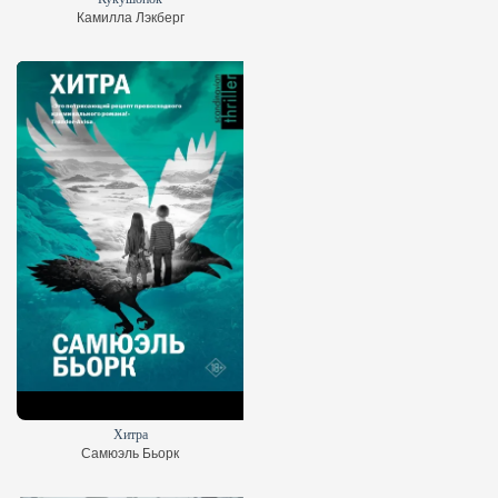
Камилла Лэкберг
Хитра
Самюэль Бьорк