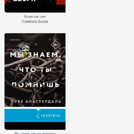
Белая как снег
Самюэль Бьорк
Мы знаем, что ты помнишь