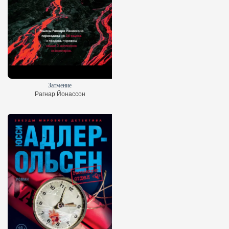
Затмение
Рагнар Йонассон