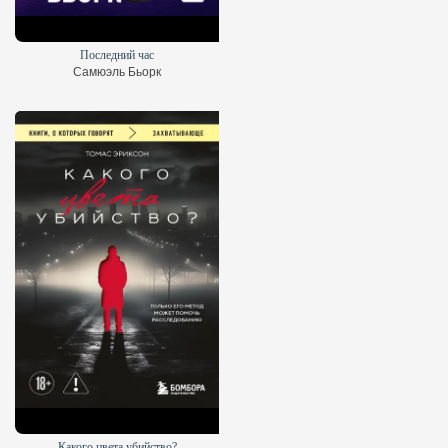
Стая
Маяк на краю времени
Последний час
Франк Шетцинг
Наташа Пулли
Самюэль Бьорк
Какого цвета убийство?