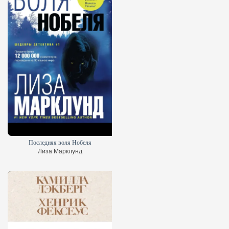
Последняя воля Нобеля
Лиза Марклунд