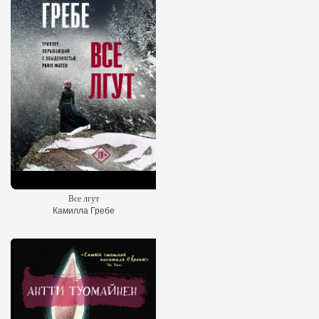
Все лгут
Камилла Гребе