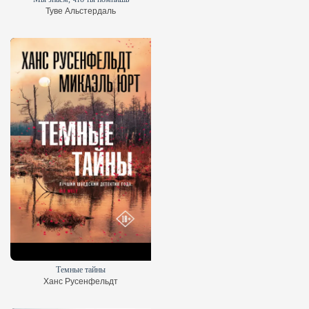
Туве Альстердаль
Темные тайны
Ханс Русенфельдт