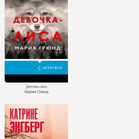
Девочка-лиса
Мария Грюнд