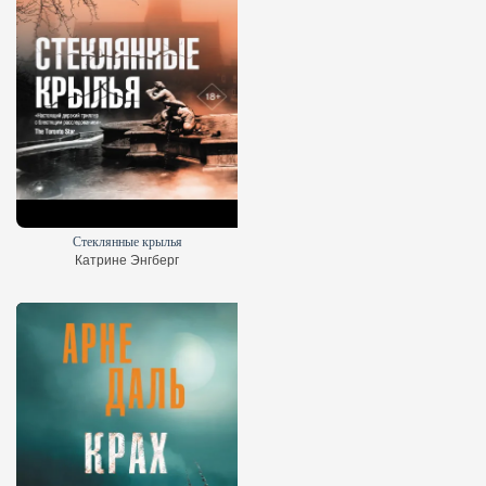
Стеклянные крылья
Катрине Энгберг