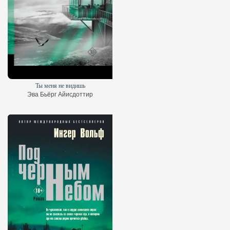
Ты меня не видишь
Эва Бьёрг Айисдоттир