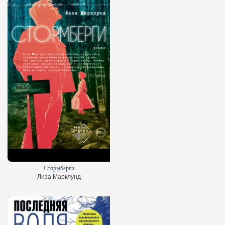
Стормберги
Лиза Марклунд