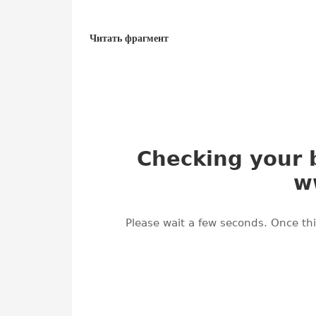
Тирания бабочки
Стая
Читать фрагмент
Франк Шетцинг
Франк Шетцинг