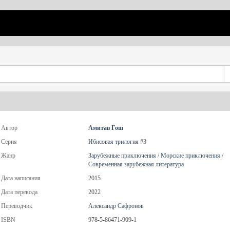
Автор
Амитав Гош
Серия
Ибисовая трилогия
#3
Жанр
Зарубежные приключения
/
Морские приключения
/
Современная зарубежная литература
Дата написания
2015
Дата перевода
2022
Переводчик
Александр Сафронов
ISBN
978-5-86471-909-1