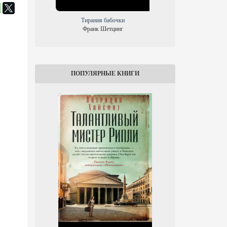
Тирания бабочки
Стая
Франк Шетцинг
Франк Шетцинг
ПОПУЛЯРНЫЕ КНИГИ