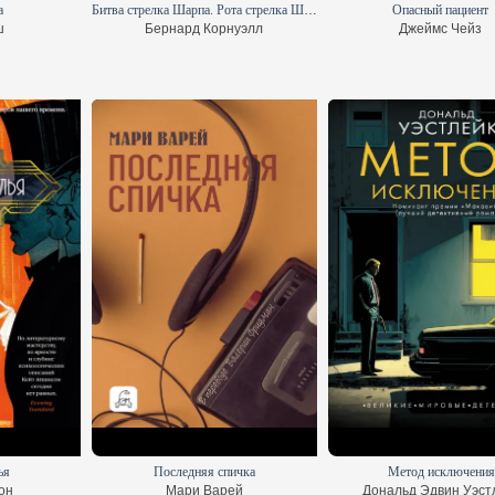
а
Битва стрелка Шарпа. Рота стрелка Шарпа
Опасный пациент
ш
Бернард Корнуэлл
Джеймс Чейз
ья
Последняя спичка
Метод исключения
он
Мари Варей
Дональд Эдвин Уэст