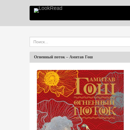
Огненный поток
–
Амитав Гош