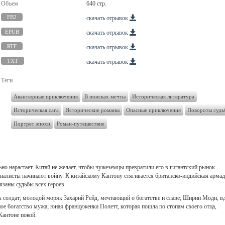
Объем
640 стр.
FB2
скачать отрывок
EPUB
скачать отрывок
RTF
скачать отрывок
TXT
скачать отрывок
Теги
Авантюрные приключения
В поисках мечты
Историческая литература
Историческая сага
Исторические романы
Опасные приключения
Повороты судь
Портрет эпохи
Роман-путешествие
но нарастает. Китай не желает, чтобы чужеземцы превратили его в гигантский рынок
иалисты начинают войну. К китайскому Кантону стягивается британско-индийская армад
язаны судьбы всех героев.
 солдат; молодой моряк Захарий Рейд, мечтающий о богатстве и славе; Ширин Моди, в
ое богатство мужа; юная француженка Полетт, которая пошла по стопам своего отца,
Кантоне покой.