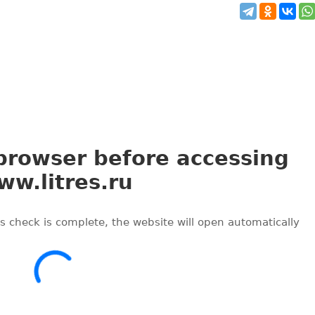
Маяк на краю времени
Наташа Пулли