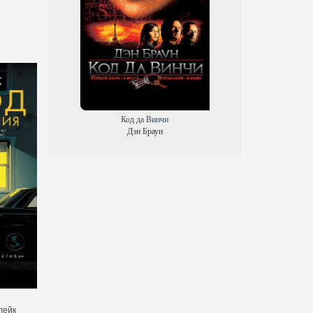
Завтра в тот же час
Война Калибана
Эмма Страуб
Джеймс С. А. Кори
Код да Винчи
Дэн Браун
Полночь в Морском городе
Холод
лейк
Крис Маккини
Элизабет Бэр