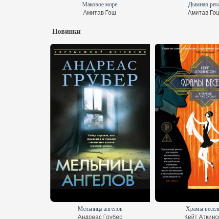
огонь
Маковое море
Дымная рек
кинс
Амитав Гош
Амитав Го
Новинки
раха
Мельница ангелов
Храмы весел
ф Гранже
Андреас Грубер
Кейт Аткинс