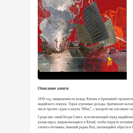
Описание книги
1839 год, напряженность между Китаем и Британией стремитель
индийского опиума. Теряя огромные доходы, британские колон
числе прочих судов и шхуна “Ибис”, с которой так или иначе св
Среди них сипай Кесри Сингх, возглавляющий отряд индийских
купца-парса, направляющаяся в Китай, чтобы вернуть потерянн
ученого-ботаника; бывший раджа Нил, пытающийся обрести в 