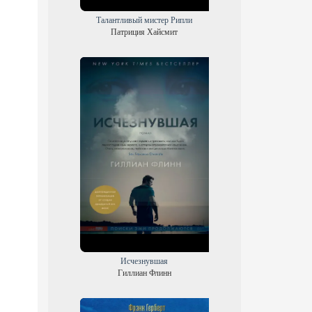
Талантливый мистер Рипли
Патриция Хайсмит
Исчезнувшая
Гиллиан Флинн