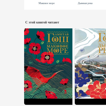
Маковое море
Дымная река
С этой книгой читают