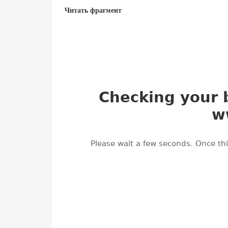
Читать фрагмент
Маяк на краю времени
Наташа Пулли