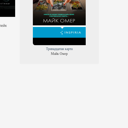
Полночь в Морском городе
Холод
лейк
Крис Маккини
Элизабет Бэр
Тринадцатая карта
Майк Омер