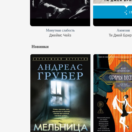
по найму
Минутная слабость
Амнезия
Хантер
Джеймс Чейз
Ти Джей Брир
Новинки