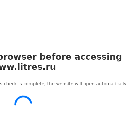
Стая
Тирания бабочки
Франк Шетцинг
Франк Шетцинг