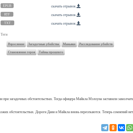
EPUB
скачать отрывок
RTF
скачать отрывок
TXT
скачать отрывок
Теги
Взросление
Загадочные убийства
Маньяки
Расследование убийств
Становление героя
Тайны прошлого
ли при загадочных обстоятельствах. Тогда офицера Майкла Мэлоуна заставили замолчать
хожих обстоятельствах. Дороги Дани и Майкла вновь пересекаются. Теперь сомнений нет