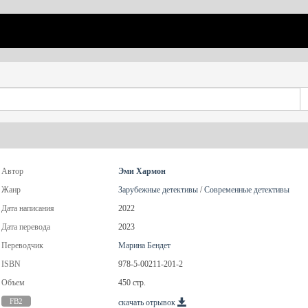
Автор
Эми Хармон
Жанр
Зарубежные детективы
/
Современные детективы
Дата написания
2022
Дата перевода
2023
Переводчик
Марина Бендет
ISBN
978-5-00211-201-2
Объем
450 стр.
FB2
скачать отрывок