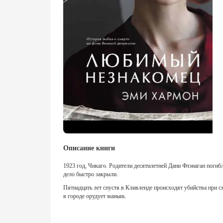
Описание книги
1923 год, Чикаго. Родители десятилетней Дани Флэнаган погиб
дело быстро закрыли.
Пятнадцать лет спустя в Кливленде происходят убийства при с
в городе орудует маньяк.