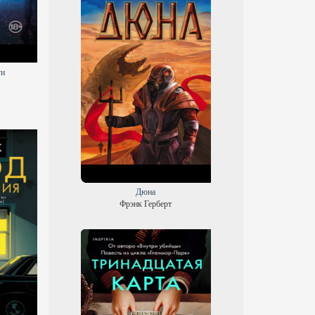
ги
Покушение на убийство
Замок Отранто и другие исто
Тони Кент
Гораций Уолпол
Дюна
Фрэнк Герберт