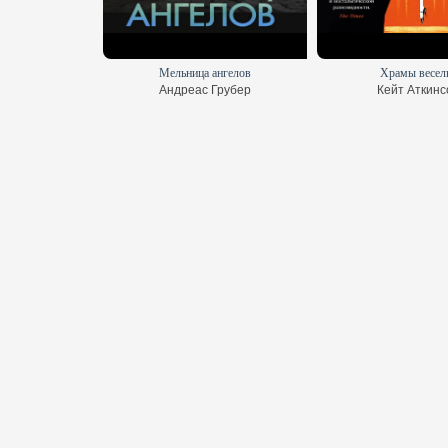
раха
Мельница ангелов
Храмы весел
ф Гранже
Андреас Грубер
Кейт Аткинс