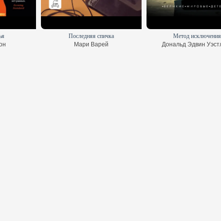
ья
Последняя спичка
Метод исключения
он
Мари Варей
Дональд Эдвин Уэст